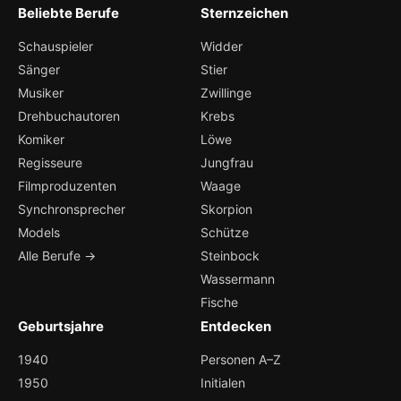
Beliebte Berufe
Sternzeichen
Schauspieler
Widder
Sänger
Stier
Musiker
Zwillinge
Drehbuchautoren
Krebs
Komiker
Löwe
Regisseure
Jungfrau
Filmproduzenten
Waage
Synchronsprecher
Skorpion
Models
Schütze
Alle Berufe →
Steinbock
Wassermann
Fische
Geburtsjahre
Entdecken
1940
Personen A–Z
1950
Initialen