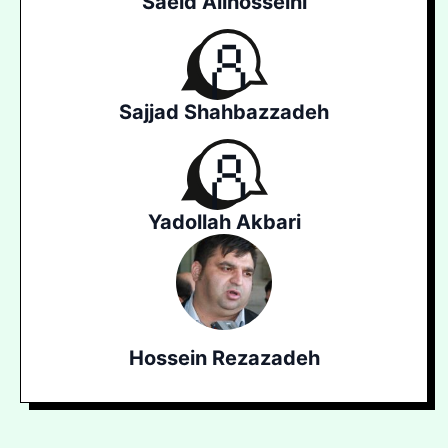
Saeid Alihosseini
Sajjad Shahbazzadeh
Yadollah Akbari
Hossein Rezazadeh