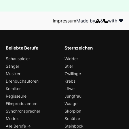
Impressum
Made by
&
with ❤️
Beliebte Berufe
Sternzeichen
Schauspieler
Widder
Sänger
Stier
Musiker
Zwillinge
Drehbuchautoren
Krebs
Komiker
Löwe
Regisseure
Jungfrau
Filmproduzenten
Waage
Synchronsprecher
Skorpion
Models
Schütze
Alle Berufe →
Steinbock