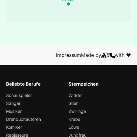
Impressum
Made by
&
with ❤️
Beliebte Berufe
Sternzeichen
Schauspieler
Widder
Sänger
Stier
Musiker
Zwillinge
Drehbuchautoren
Krebs
Komiker
Löwe
Regisseure
Jungfrau