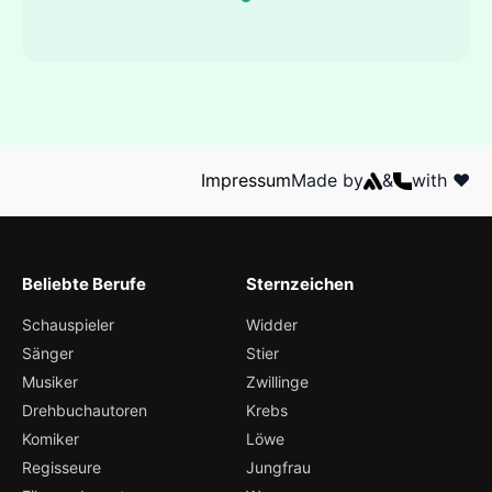
Impressum
Made by
&
with ❤️
Beliebte Berufe
Sternzeichen
Schauspieler
Widder
Sänger
Stier
Musiker
Zwillinge
Drehbuchautoren
Krebs
Komiker
Löwe
Regisseure
Jungfrau