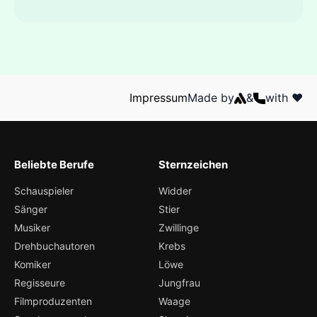
Impressum
Made by
&
with ❤️
Beliebte Berufe
Sternzeichen
Schauspieler
Widder
Sänger
Stier
Musiker
Zwillinge
Drehbuchautoren
Krebs
Komiker
Löwe
Regisseure
Jungfrau
Filmproduzenten
Waage