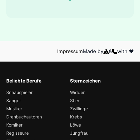
Impressum
Made by
&
with ❤️
Beliebte Berufe
Sternzeichen
Schauspieler
Widder
Sänger
Stier
Musiker
Zwillinge
Drehbuchautoren
Krebs
Komiker
Löwe
Regisseure
Jungfrau