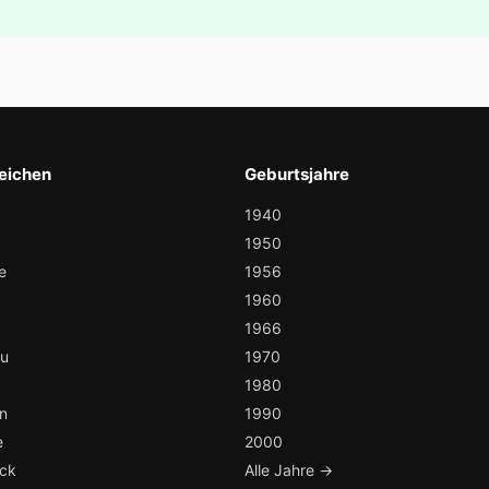
eichen
Geburtsjahre
1940
1950
e
1956
1960
1966
au
1970
1980
n
1990
e
2000
ock
Alle Jahre →