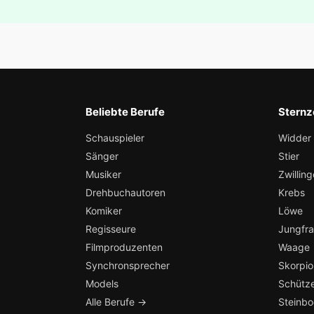
Beliebte Berufe
Sternz
Schauspieler
Widder
Sänger
Stier
Musiker
Zwilling
Drehbuchautoren
Krebs
Komiker
Löwe
Regisseure
Jungfr
Filmproduzenten
Waage
Synchronsprecher
Skorpio
Models
Schütz
Alle Berufe →
Steinb