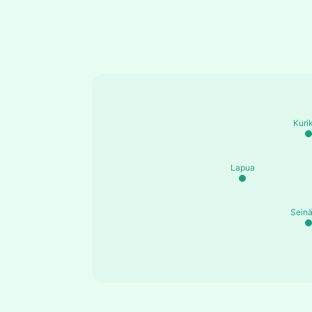
Kuri
Lapua
Seinä