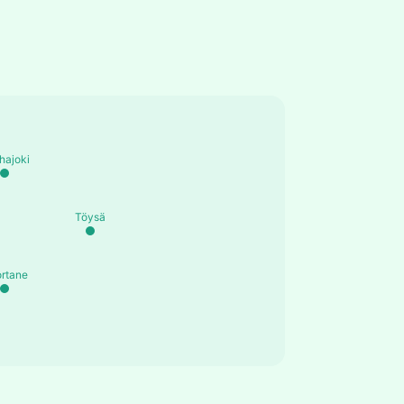
hajoki
Töysä
rtane