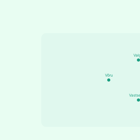
Val
Võru
Vastse