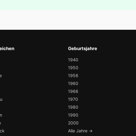
eichen
Geburtsjahre
1940
1950
e
1956
1960
1966
au
1970
1980
n
1990
e
2000
ock
Alle Jahre →