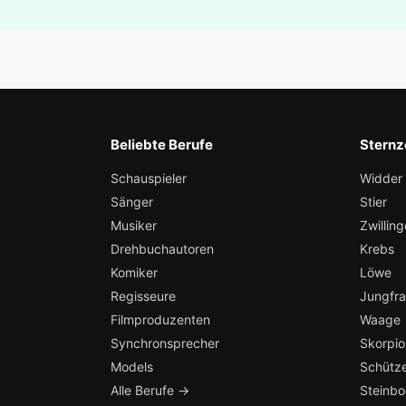
Beliebte Berufe
Sternz
Schauspieler
Widder
Sänger
Stier
Musiker
Zwilling
Drehbuchautoren
Krebs
Komiker
Löwe
Regisseure
Jungfr
Filmproduzenten
Waage
Synchronsprecher
Skorpio
Models
Schütz
Alle Berufe →
Steinb