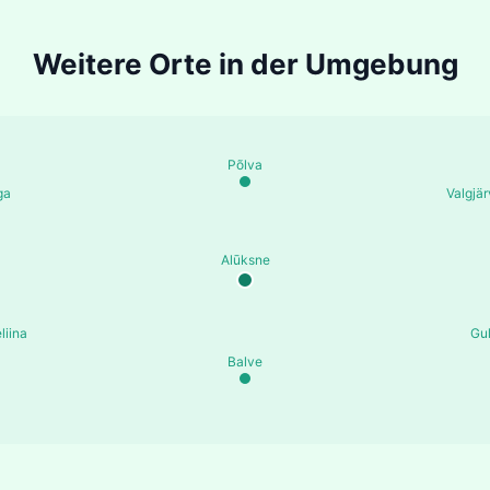
Weitere Orte in der Umgebung
Põlva
ga
Valgjär
Alūksne
liina
Gu
Balve