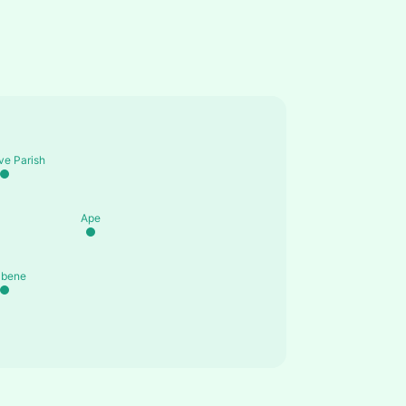
ve Parish
Ape
lbene