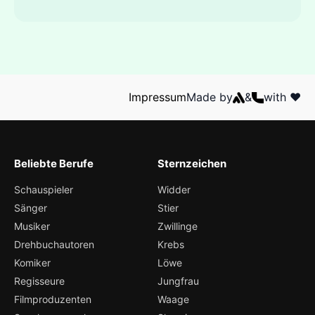
Impressum
Made by
&
with ❤️
Beliebte Berufe
Sternzeichen
Schauspieler
Widder
Sänger
Stier
Musiker
Zwillinge
Drehbuchautoren
Krebs
Komiker
Löwe
Regisseure
Jungfrau
Filmproduzenten
Waage