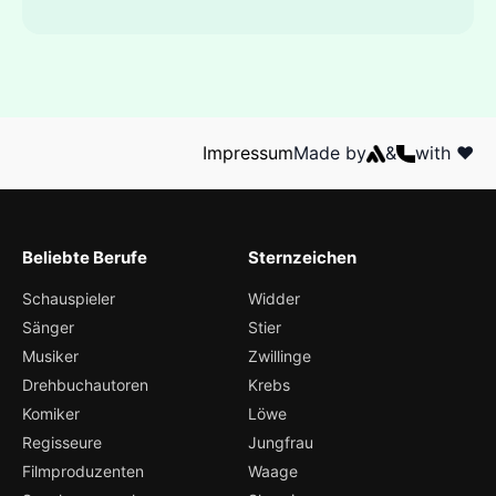
Impressum
Made by
&
with ❤️
Beliebte Berufe
Sternzeichen
Schauspieler
Widder
Sänger
Stier
Musiker
Zwillinge
Drehbuchautoren
Krebs
Komiker
Löwe
Regisseure
Jungfrau
Filmproduzenten
Waage