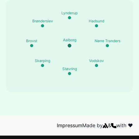
Lynderup
Brønderslev
Hadsund
Aalborg
Brovst
Nørre Tranders
Skørping
Vodskov
Støvring
Impressum
Made by
&
with ❤️