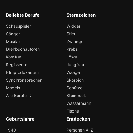
Beliebte Berufe
Sternzeichen
Schauspieler
Widder
Sänger
Stier
Musiker
Zwillinge
Drehbuchautoren
Krebs
Komiker
Löwe
Regisseure
Jungfrau
Filmproduzenten
Waage
Synchronsprecher
Skorpion
Models
Schütze
Alle Berufe →
Steinbock
Wassermann
Fische
Geburtsjahre
Entdecken
1940
Personen A–Z