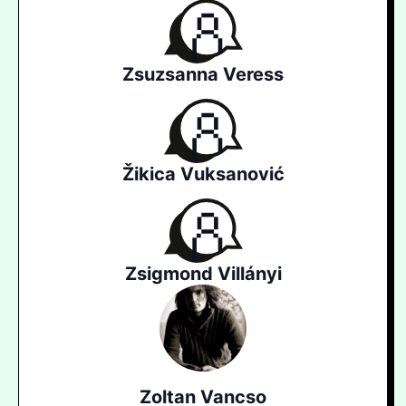
Zsuzsanna Veress
Žikica Vuksanović
Zsigmond Villányi
Zoltan Vancso