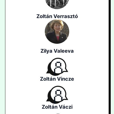
Zoltán Verrasztó
Zilya Valeeva
Zoltán Vincze
Zoltán Váczi