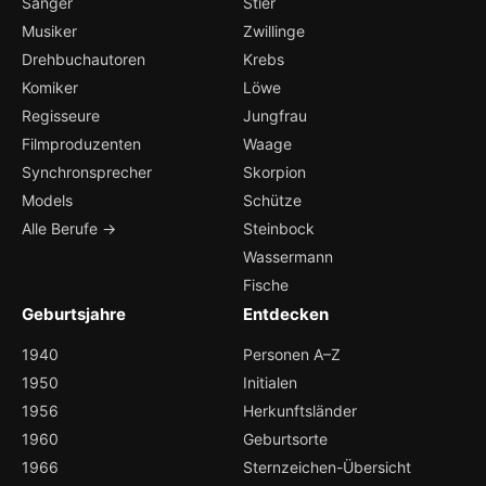
Sänger
Stier
Musiker
Zwillinge
Drehbuchautoren
Krebs
Komiker
Löwe
Regisseure
Jungfrau
Filmproduzenten
Waage
Synchronsprecher
Skorpion
Models
Schütze
Alle Berufe →
Steinbock
Wassermann
Fische
Geburtsjahre
Entdecken
1940
Personen A–Z
1950
Initialen
1956
Herkunftsländer
1960
Geburtsorte
1966
Sternzeichen-Übersicht