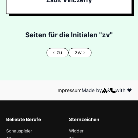
Zsolt Vinczeffy
Seiten für die Initialen "zv"
‹ zu
zw ›
Impressum
Made by
&
with ❤️
Beliebte Berufe
Sternzeichen
Schauspieler
Widder