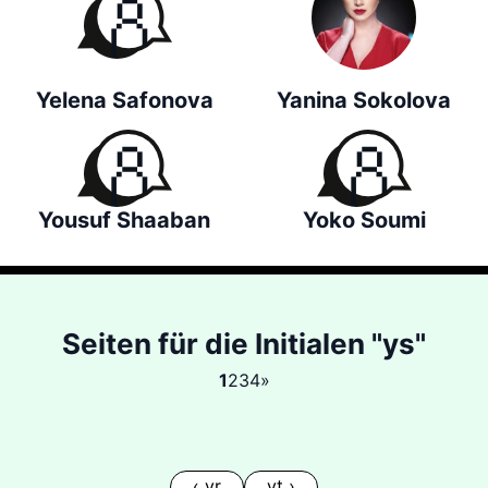
Yelena Safonova
Yanina Sokolova
Yousuf Shaaban
Yoko Soumi
Seiten für die Initialen "ys"
1
2
3
4
»
‹ yr
yt ›