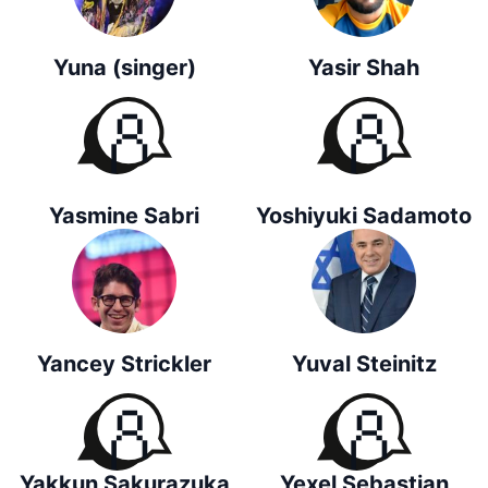
Yuna (singer)
Yasir Shah
Yasmine Sabri
Yoshiyuki Sadamoto
Yancey Strickler
Yuval Steinitz
Yakkun Sakurazuka
Yexel Sebastian