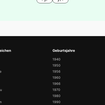
eichen
Geburtsjahre
1940
1950
e
1956
1960
1966
au
1970
1980
n
1990