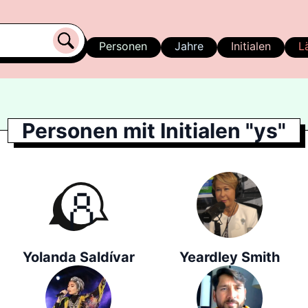
Personen
Jahre
Initialen
L
Personen mit Initialen "ys"
Yolanda Saldívar
Yeardley Smith