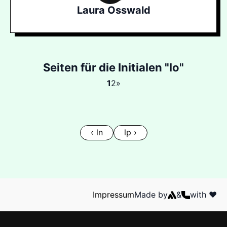
Laura Osswald
Seiten für die Initialen "lo"
1
2
»
‹ ln
lp ›
Impressum
Made by
&
with ❤️