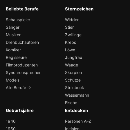
Beliebte Berufe
Sternzeichen
Schauspieler
Widder
Sänger
Stier
Musiker
Zwillinge
Drehbuchautoren
Krebs
Komiker
Löwe
Regisseure
Jungfrau
Filmproduzenten
Waage
Synchronsprecher
Skorpion
Models
Schütze
Alle Berufe →
Steinbock
Wassermann
Fische
Geburtsjahre
Entdecken
1940
Personen A–Z
1950
Initialen