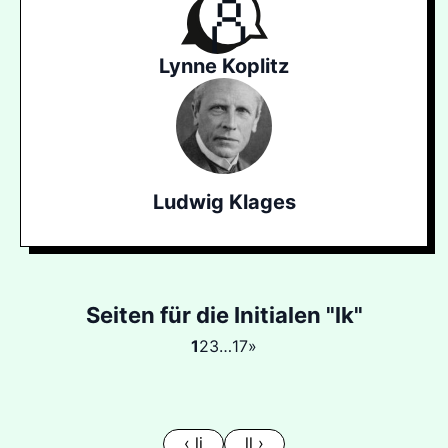
Lynne Koplitz
Ludwig Klages
Seiten für die Initialen "lk"
1
2
3
…
17
»
‹ lj
ll ›