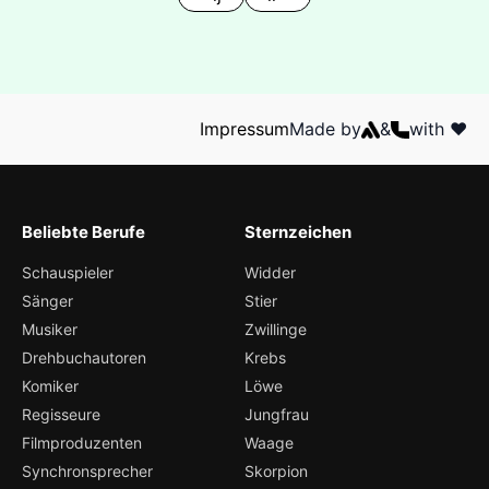
Impressum
Made by
&
with ❤️
Beliebte Berufe
Sternzeichen
Schauspieler
Widder
Sänger
Stier
Musiker
Zwillinge
Drehbuchautoren
Krebs
Komiker
Löwe
Regisseure
Jungfrau
Filmproduzenten
Waage
Synchronsprecher
Skorpion