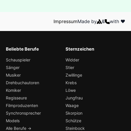
Impressum
Made by
&
with ❤️
Beliebte Berufe
Sternzeichen
Schauspieler
Widder
Sänger
Stier
Musiker
Zwillinge
Drehbuchautoren
Krebs
Komiker
Löwe
Regisseure
Jungfrau
Filmproduzenten
Waage
Synchronsprecher
Skorpion
Models
Schütze
Alle Berufe →
Steinbock