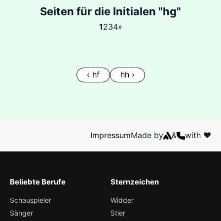
Seiten für die Initialen "hg"
1
2
3
4
»
‹ hf
hh ›
Impressum
Made by
&
with ❤️
Beliebte Berufe
Sternzeichen
Schauspieler
Widder
Sänger
Stier