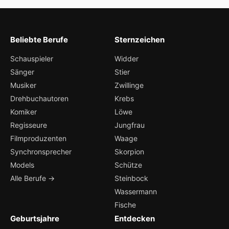
Beliebte Berufe
Sternzeichen
Schauspieler
Widder
Sänger
Stier
Musiker
Zwillinge
Drehbuchautoren
Krebs
Komiker
Löwe
Regisseure
Jungfrau
Filmproduzenten
Waage
Synchronsprecher
Skorpion
Models
Schütze
Alle Berufe →
Steinbock
Wassermann
Fische
Geburtsjahre
Entdecken