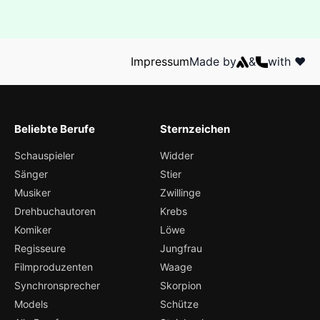
Impressum
Made by
&
with ❤️
Beliebte Berufe
Sternzeichen
Schauspieler
Widder
Sänger
Stier
Musiker
Zwillinge
Drehbuchautoren
Krebs
Komiker
Löwe
Regisseure
Jungfrau
Filmproduzenten
Waage
Synchronsprecher
Skorpion
Models
Schütze