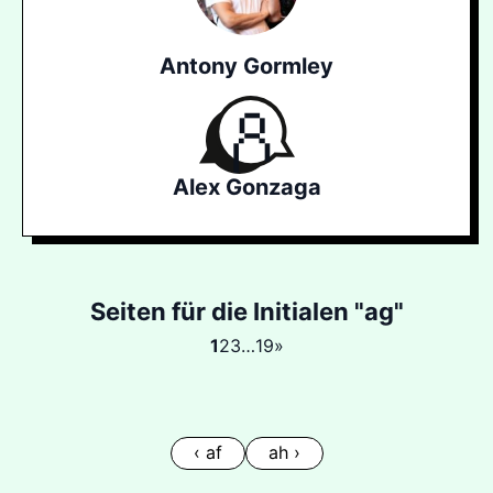
Antony Gormley
Alex Gonzaga
Seiten für die Initialen "ag"
1
2
3
…
19
»
‹ af
ah ›