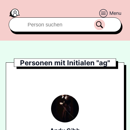
Menu
Personen mit Initialen "ag"