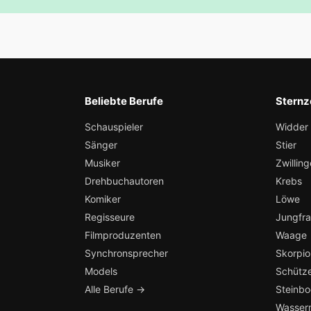
Beliebte Berufe
Sternz
Schauspieler
Widder
Sänger
Stier
Musiker
Zwilling
Drehbuchautoren
Krebs
Komiker
Löwe
Regisseure
Jungfr
Filmproduzenten
Waage
Synchronsprecher
Skorpio
Models
Schütz
Alle Berufe →
Steinb
Wasser