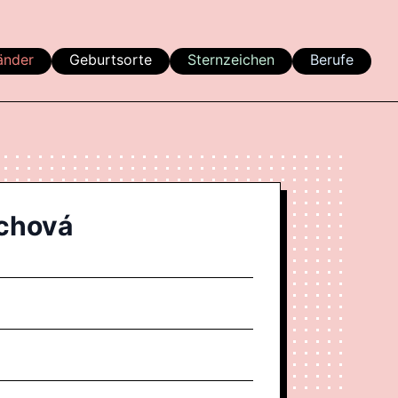
änder
Geburtsorte
Sternzeichen
Berufe
chová