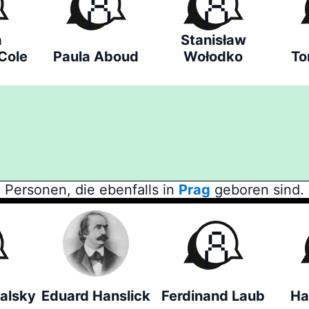
a
Stanisław
Cole
Paula Aboud
Wołodko
To
Personen, die ebenfalls in
Prag
geboren sind.
alsky
Eduard Hanslick
Ferdinand Laub
Ha