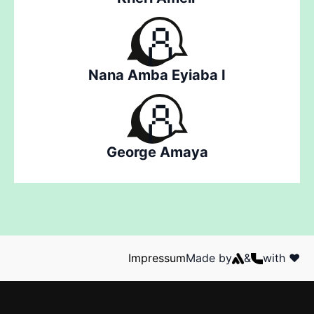
Nana Amba Eyiaba I
George Amaya
Impressum
Made by
&
with ❤️