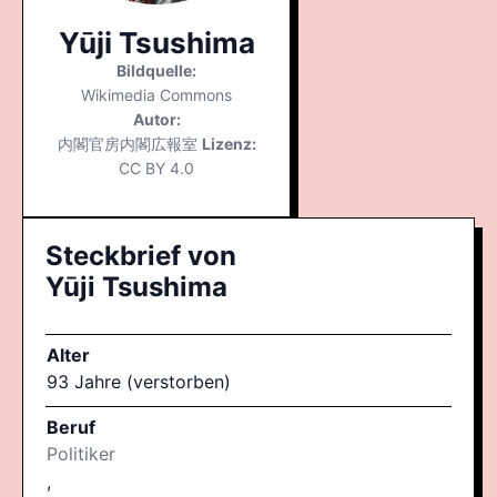
Yūji Tsushima
Bildquelle:
Wikimedia Commons
Autor:
内閣官房内閣広報室
Lizenz:
CC BY 4.0
Steckbrief von
Yūji Tsushima
Alter
93 Jahre (verstorben)
Beruf
Politiker
,