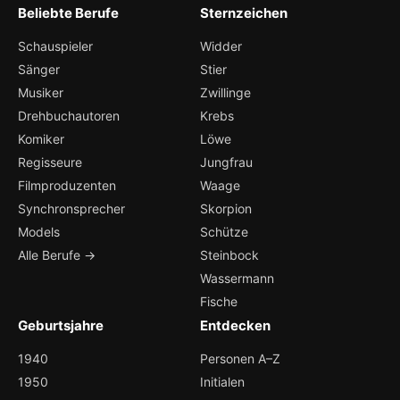
Beliebte Berufe
Sternzeichen
Schauspieler
Widder
Sänger
Stier
Musiker
Zwillinge
Drehbuchautoren
Krebs
Komiker
Löwe
Regisseure
Jungfrau
Filmproduzenten
Waage
Synchronsprecher
Skorpion
Models
Schütze
Alle Berufe →
Steinbock
Wassermann
Fische
Geburtsjahre
Entdecken
1940
Personen A–Z
1950
Initialen