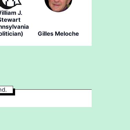
illiam J.
Stewart
nnsylvania
olitician)
Gilles Meloche
nd.