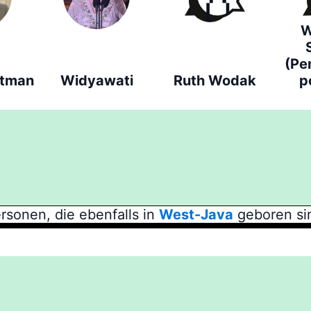
W
(Pe
stman
Widyawati
Ruth Wodak
p
rsonen, die ebenfalls in
West-Java
geboren si