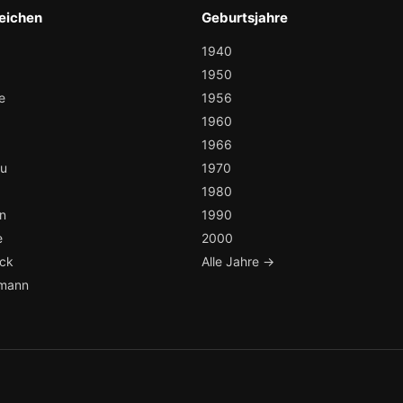
eichen
Geburtsjahre
1940
1950
e
1956
1960
1966
au
1970
1980
n
1990
e
2000
ock
Alle Jahre →
mann