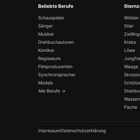
Beliebte Berufe
Sternz
Schauspieler
Widder
Sänger
Stier
Musiker
Zwilling
Drehbuchautoren
Krebs
Komiker
Löwe
Regisseure
Jungfr
Filmproduzenten
Waage
Synchronsprecher
Skorpio
Models
Schütz
Alle Berufe →
Steinb
Wasser
Fische
Impressum
Datenschutzerklärung