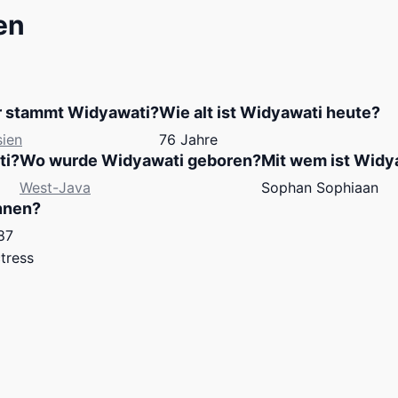
en
 stammt Widyawati?
Wie alt ist Widyawati heute?
sien
76 Jahre
ti?
Wo wurde Widyawati geboren?
Mit wem ist Widy
West-Java
Sophan Sophiaan
nnen?
87
tress