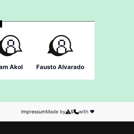
am Akol
Fausto Alvarado
Impressum
Made by
&
with ❤️