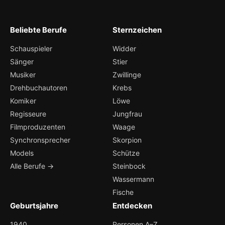
Beliebte Berufe
Sternzeichen
Schauspieler
Widder
Sänger
Stier
Musiker
Zwillinge
Drehbuchautoren
Krebs
Komiker
Löwe
Regisseure
Jungfrau
Filmproduzenten
Waage
Synchronsprecher
Skorpion
Models
Schütze
Alle Berufe →
Steinbock
Wassermann
Fische
Geburtsjahre
Entdecken
1940
Personen A–Z