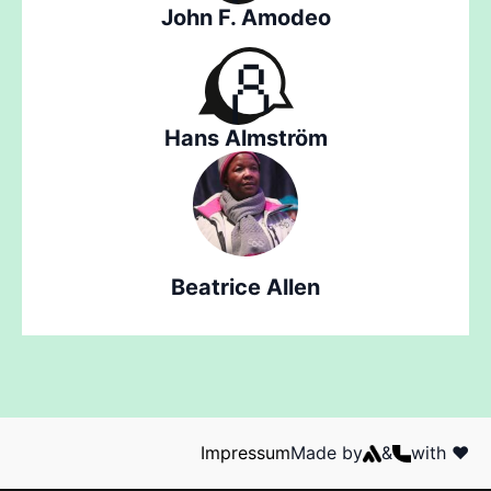
John F. Amodeo
Hans Almström
Beatrice Allen
Impressum
Made by
&
with ❤️