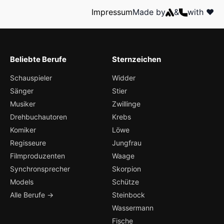
Impressum
Made by
&
with ❤️
Beliebte Berufe
Sternzeichen
Schauspieler
Widder
Sänger
Stier
Musiker
Zwillinge
Drehbuchautoren
Krebs
Komiker
Löwe
Regisseure
Jungfrau
Filmproduzenten
Waage
Synchronsprecher
Skorpion
Models
Schütze
Alle Berufe →
Steinbock
Wassermann
Fische