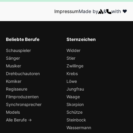
Impressum
Made by
&
with ❤️
Beliebte Berufe
Sternzeichen
Schauspieler
Widder
Sänger
Stier
Musiker
Zwillinge
Drehbuchautoren
Krebs
Komiker
Löwe
Regisseure
Jungfrau
Filmproduzenten
Waage
Synchronsprecher
Skorpion
Models
Schütze
Alle Berufe →
Steinbock
Wassermann