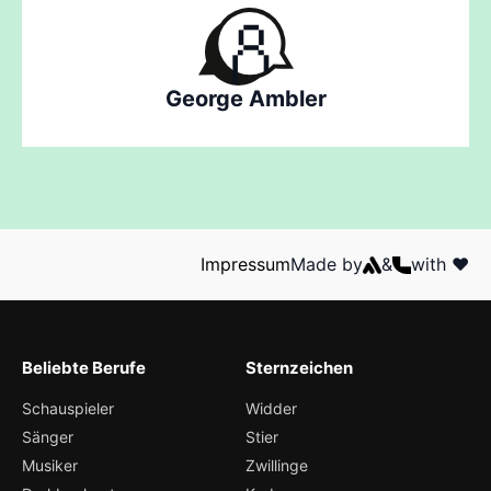
George Ambler
Impressum
Made by
&
with ❤️
Beliebte Berufe
Sternzeichen
Schauspieler
Widder
Sänger
Stier
Musiker
Zwillinge