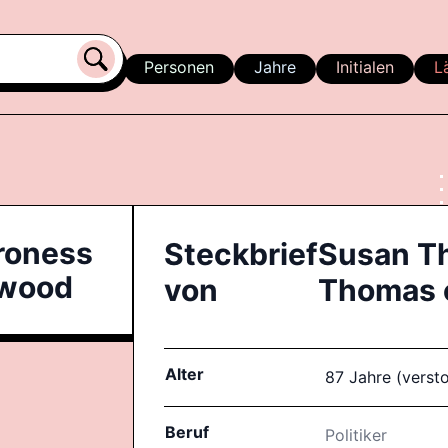
Personen
Jahre
Initialen
L
roness
Steckbrief
Susan T
swood
von
Thomas 
Alter
87 Jahre (verst
Beruf
Politiker