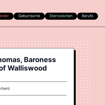
änder
Geburtsorte
Sternzeichen
Berufe
homas, Baroness
of Walliswood
orben)