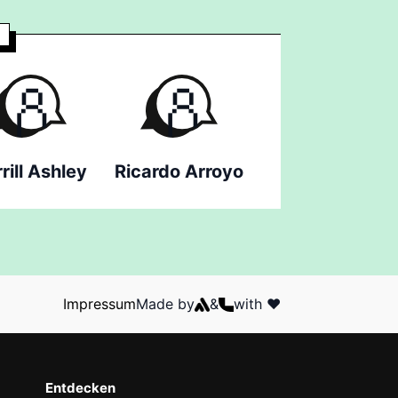
rill Ashley
Ricardo Arroyo
Impressum
Made by
&
with ❤️
Entdecken