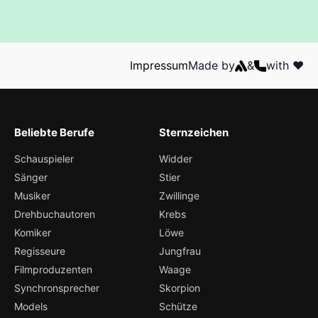
Impressum
Made by
&
with ❤️
Beliebte Berufe
Sternzeichen
Schauspieler
Widder
Sänger
Stier
Musiker
Zwillinge
Drehbuchautoren
Krebs
Komiker
Löwe
Regisseure
Jungfrau
Filmproduzenten
Waage
Synchronsprecher
Skorpion
Models
Schütze