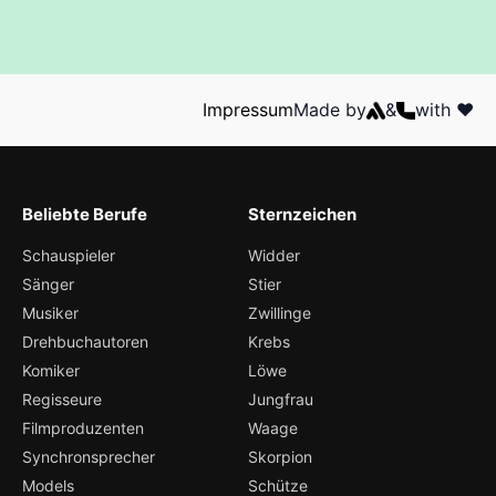
Impressum
Made by
&
with ❤️
Beliebte Berufe
Sternzeichen
Schauspieler
Widder
Sänger
Stier
Musiker
Zwillinge
Drehbuchautoren
Krebs
Komiker
Löwe
Regisseure
Jungfrau
Filmproduzenten
Waage
Synchronsprecher
Skorpion
Models
Schütze