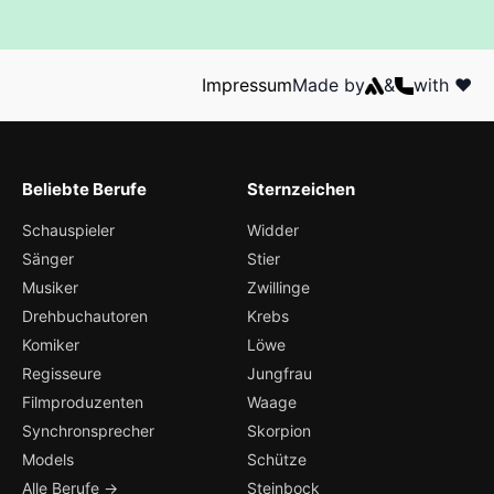
Impressum
Made by
&
with ❤️
Beliebte Berufe
Sternzeichen
Schauspieler
Widder
Sänger
Stier
Musiker
Zwillinge
Drehbuchautoren
Krebs
Komiker
Löwe
Regisseure
Jungfrau
Filmproduzenten
Waage
Synchronsprecher
Skorpion
Models
Schütze
Alle Berufe →
Steinbock