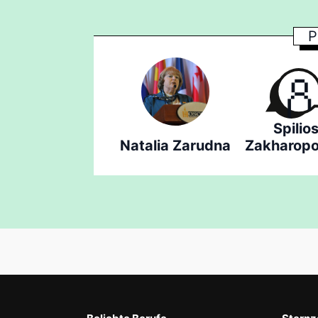
P
Spilio
Natalia Zarudna
Zakharopo