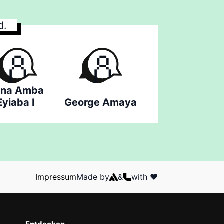
d.
na Amba
Eyiaba I
George Amaya
Impressum
Made by
&
with ❤️