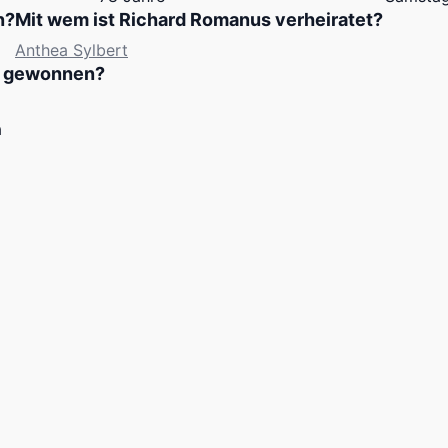
n?
Mit wem ist Richard Romanus verheiratet?
Anthea Sylbert
s gewonnen?
a