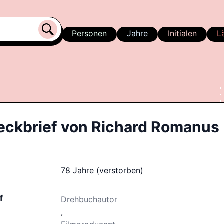
Personen
Jahre
Initialen
L
eckbrief von
Richard Romanus
r
78 Jahre (verstorben)
f
Drehbuchautor
,