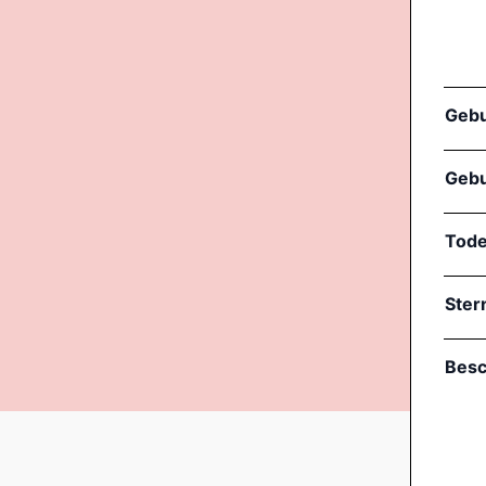
Gebu
Gebu
Tod
Ster
Besc