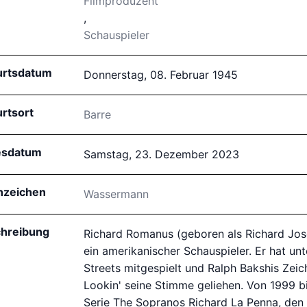
Filmproduzent
,
Schauspieler
rtsdatum
Donnerstag, 08. Februar 1945
rtsort
Barre
esdatum
Samstag, 23. Dezember 2023
nzeichen
Wassermann
hreibung
Richard Romanus (geboren als Richard Jos
ein amerikanischer Schauspieler. Er hat u
Streets mitgespielt und Ralph Bakshis Zei
Lookin' seine Stimme geliehen. Von 1999 bi
Serie The Sopranos Richard La Penna, de