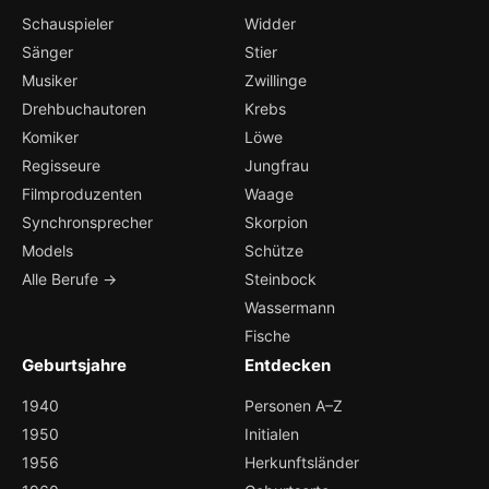
Schauspieler
Widder
Sänger
Stier
Musiker
Zwillinge
Drehbuchautoren
Krebs
Komiker
Löwe
Regisseure
Jungfrau
Filmproduzenten
Waage
Synchronsprecher
Skorpion
Models
Schütze
Alle Berufe →
Steinbock
Wassermann
Fische
Geburtsjahre
Entdecken
1940
Personen A–Z
1950
Initialen
1956
Herkunftsländer