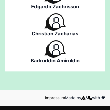
Edgardo Zachrisson
Christian Zacharias
Badruddin Amiruldin
Impressum
Made by
&
with ❤️