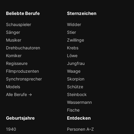
Beliebte Berufe
Sternzeichen
Schauspieler
Widder
Sänger
Stier
Musiker
Zwillinge
Drehbuchautoren
Krebs
Komiker
Löwe
Regisseure
Jungfrau
Filmproduzenten
Waage
Synchronsprecher
Skorpion
Models
Schütze
Alle Berufe →
Steinbock
Wassermann
Fische
Geburtsjahre
Entdecken
1940
Personen A–Z