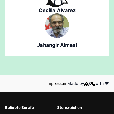
Cecilia Alvarez
Jahangir Almasi
Impressum
Made by
&
with ❤️
Beliebte Berufe
Sternzeichen