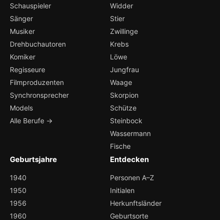
Schauspieler
Widder
Sänger
Stier
Musiker
Zwillinge
Drehbuchautoren
Krebs
Komiker
Löwe
Regisseure
Jungfrau
Filmproduzenten
Waage
Synchronsprecher
Skorpion
Models
Schütze
Alle Berufe →
Steinbock
Wassermann
Fische
Geburtsjahre
Entdecken
1940
Personen A–Z
1950
Initialen
1956
Herkunftsländer
1960
Geburtsorte