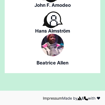
John F. Amodeo
Hans Almström
Beatrice Allen
Impressum
Made by
&
with ❤️