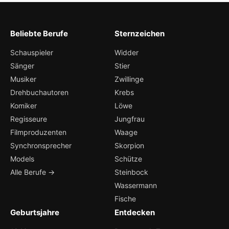
Beliebte Berufe
Sternzeichen
Schauspieler
Widder
Sänger
Stier
Musiker
Zwillinge
Drehbuchautoren
Krebs
Komiker
Löwe
Regisseure
Jungfrau
Filmproduzenten
Waage
Synchronsprecher
Skorpion
Models
Schütze
Alle Berufe →
Steinbock
Wassermann
Fische
Geburtsjahre
Entdecken