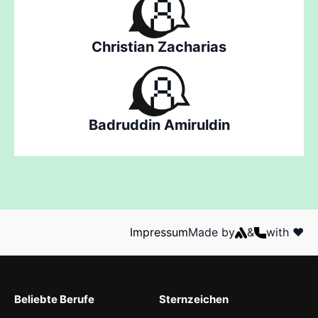
Christian Zacharias
Badruddin Amiruldin
Impressum
Made by
&
with ❤️
Beliebte Berufe
Sternzeichen