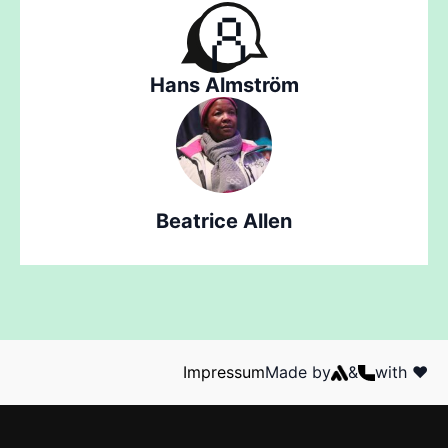
Hans Almström
Beatrice Allen
Impressum
Made by
&
with ❤️