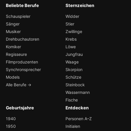
Beliebte Berufe
Sternzeichen
Schauspieler
Widder
Sänger
Stier
Musiker
Zwillinge
Drehbuchautoren
Krebs
Komiker
Löwe
Regisseure
Jungfrau
Filmproduzenten
Waage
Synchronsprecher
Skorpion
Models
Schütze
Alle Berufe →
Steinbock
Wassermann
Fische
Geburtsjahre
Entdecken
1940
Personen A–Z
1950
Initialen