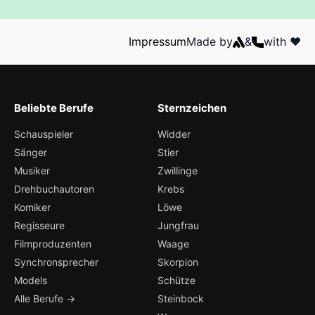
Impressum
Made by
&
with ❤️
Beliebte Berufe
Sternzeichen
Schauspieler
Widder
Sänger
Stier
Musiker
Zwillinge
Drehbuchautoren
Krebs
Komiker
Löwe
Regisseure
Jungfrau
Filmproduzenten
Waage
Synchronsprecher
Skorpion
Models
Schütze
Alle Berufe →
Steinbock