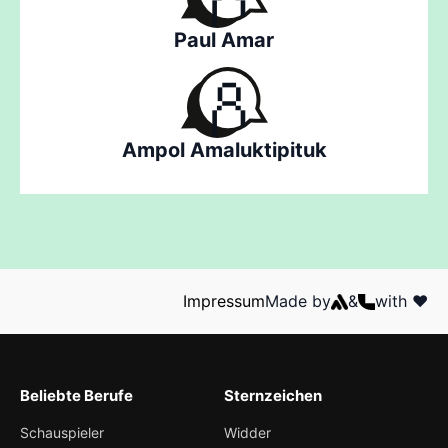
Paul Amar
Ampol Amaluktipituk
Impressum
Made by
&
with ❤️
Beliebte Berufe
Sternzeichen
Schauspieler
Widder