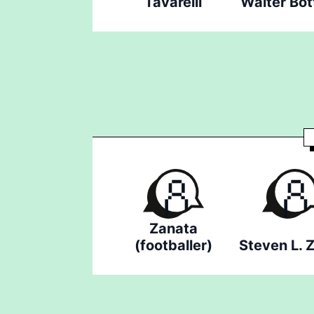
Tavarelli
Walter Bo
Zanata
(footballer)
Steven L. Z