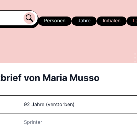
Personen
Jahre
Initialen
L
brief von
Maria Musso
92 Jahre (verstorben)
Sprinter