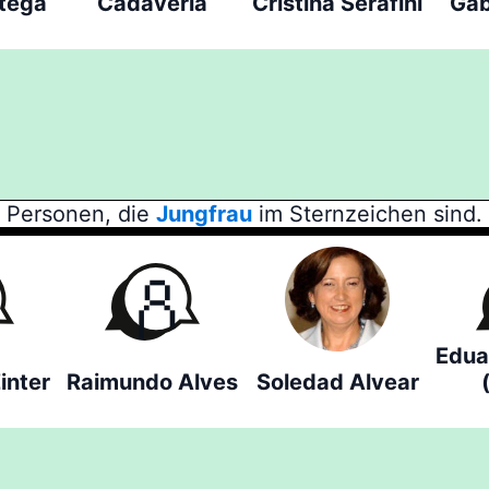
ttega
Cadaveria
Cristina Serafini
Gab
Personen, die
Jungfrau
im Sternzeichen sind.
Edua
inter
Raimundo Alves
Soledad Alvear