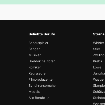
Beliebte Berufe
Sternz
Schauspieler
Widder
Sänger
Stier
Musiker
Zwilling
Drehbuchautoren
Krebs
Komiker
Löwe
Regisseure
Jungfr
Filmproduzenten
Waage
Synchronsprecher
Skorpio
Models
Schütz
Alle Berufe →
Steinb
Wasser