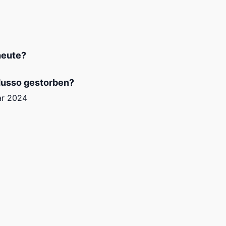
heute?
Musso gestorben?
ar 2024