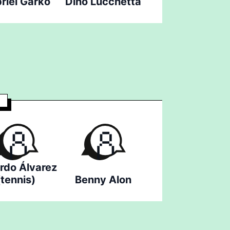
riel Garko
Dino Lucchetta
rdo Álvarez
(tennis)
Benny Alon