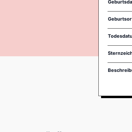
Geburtsd
Geburtsor
Todesdat
Sternzeic
Beschrei