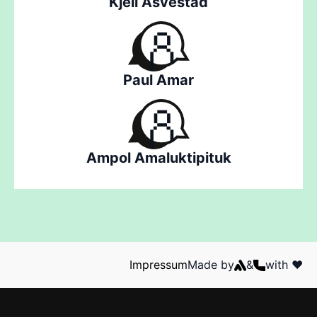
Kjell Åsvestad
Paul Amar
Ampol Amaluktipituk
Impressum
Made by
&
with ❤️