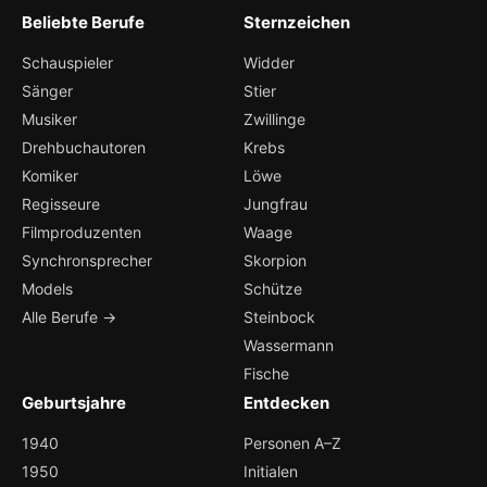
Beliebte Berufe
Sternzeichen
Schauspieler
Widder
Sänger
Stier
Musiker
Zwillinge
Drehbuchautoren
Krebs
Komiker
Löwe
Regisseure
Jungfrau
Filmproduzenten
Waage
Synchronsprecher
Skorpion
Models
Schütze
Alle Berufe →
Steinbock
Wassermann
Fische
Geburtsjahre
Entdecken
1940
Personen A–Z
1950
Initialen