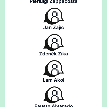
Pierluigi Zappacosta
Jan Zajíc
Zdeněk Zika
Lam Akol
Fausto Alvarado