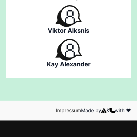
Viktor Alksnis
Kay Alexander
Impressum
Made by
&
with ❤️