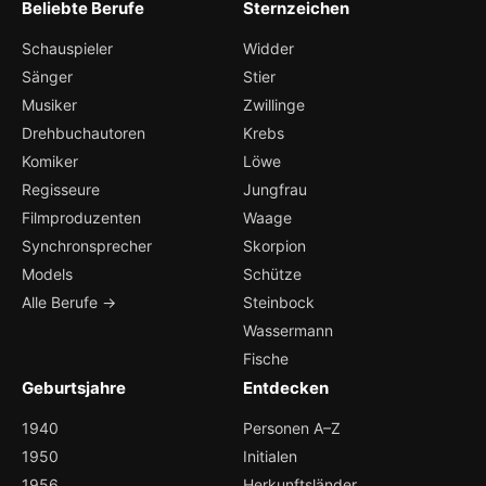
Beliebte Berufe
Sternzeichen
Schauspieler
Widder
Sänger
Stier
Musiker
Zwillinge
Drehbuchautoren
Krebs
Komiker
Löwe
Regisseure
Jungfrau
Filmproduzenten
Waage
Synchronsprecher
Skorpion
Models
Schütze
Alle Berufe →
Steinbock
Wassermann
Fische
Geburtsjahre
Entdecken
1940
Personen A–Z
1950
Initialen
1956
Herkunftsländer