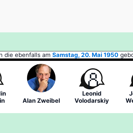
n die ebenfalls am
Samstag, 20. Mai 1950
gebo
in
Leonid
J
in
Alan Zweibel
Volodarskiy
We