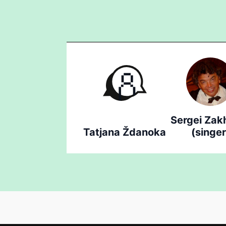
Sergei Zak
Tatjana Ždanoka
(singer