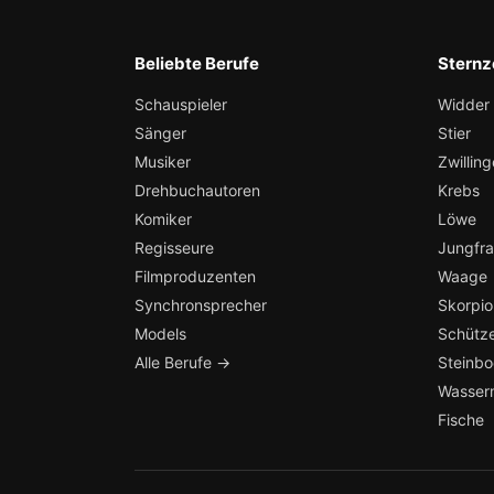
Beliebte Berufe
Sternz
Schauspieler
Widder
Sänger
Stier
Musiker
Zwilling
Drehbuchautoren
Krebs
Komiker
Löwe
Regisseure
Jungfr
Filmproduzenten
Waage
Synchronsprecher
Skorpio
Models
Schütz
Alle Berufe →
Steinb
Wasser
Fische