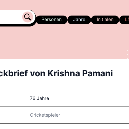
Personen
Jahre
Initialen
L
ckbrief von
Krishna Pamani
76 Jahre
Cricketspieler