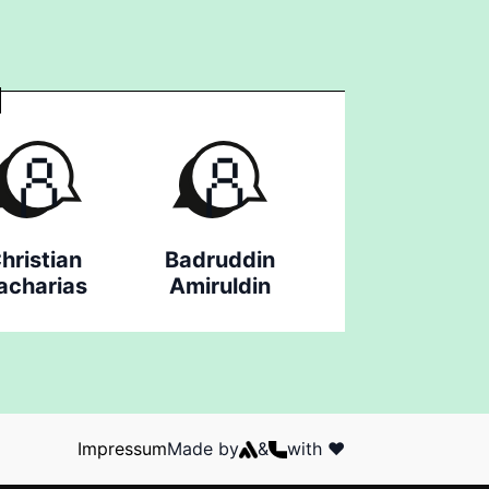
hristian
Badruddin
acharias
Amiruldin
Impressum
Made by
&
with ❤️