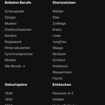
Beliebte Berufe
Sternzeichen
Schauspieler
Widder
Sänger
Stier
Musiker
Zwillinge
Drehbuchautoren
Krebs
Komiker
Löwe
Regisseure
Jungfrau
Filmproduzenten
Waage
Synchronsprecher
Skorpion
Models
Schütze
Alle Berufe →
Steinbock
Wassermann
Fische
Geburtsjahre
Entdecken
1940
Personen A–Z
1950
Initialen