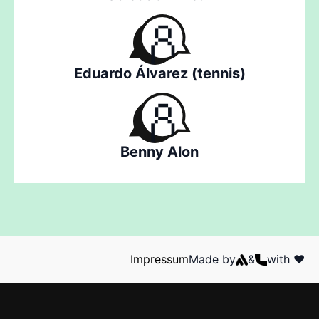
Eduardo Álvarez (tennis)
Benny Alon
Impressum
Made by
&
with ❤️