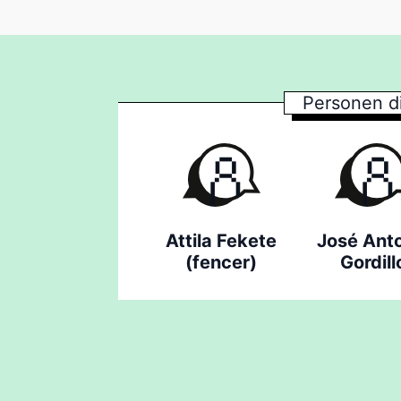
Personen d
Attila Fekete
José Ant
(fencer)
Gordill