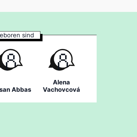
eboren sind
Alena
san Abbas
Vachovcová