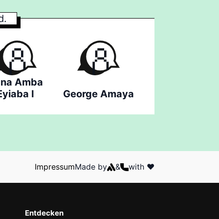
d.
na Amba
Eyiaba I
George Amaya
Impressum
Made by
&
with ❤️
Entdecken