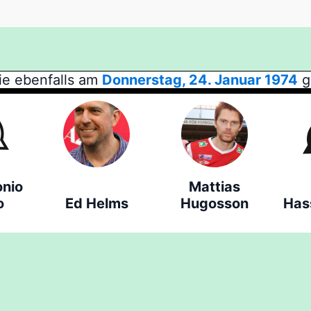
ie ebenfalls am
Donnerstag, 24. Januar 1974
g
onio
Mattias
o
Ed Helms
Hugosson
Has