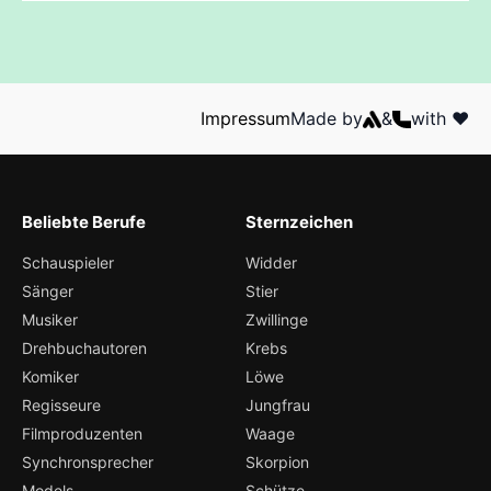
Impressum
Made by
&
with ❤️
Beliebte Berufe
Sternzeichen
Schauspieler
Widder
Sänger
Stier
Musiker
Zwillinge
Drehbuchautoren
Krebs
Komiker
Löwe
Regisseure
Jungfrau
Filmproduzenten
Waage
Synchronsprecher
Skorpion
Models
Schütze