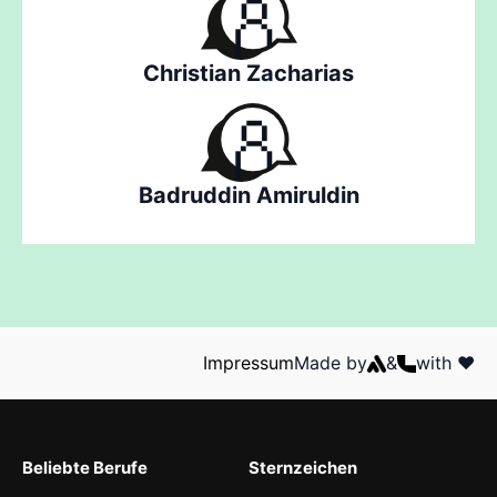
Christian Zacharias
Badruddin Amiruldin
Impressum
Made by
&
with ❤️
Beliebte Berufe
Sternzeichen