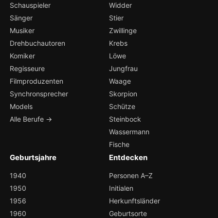
Schauspieler
Widder
Sänger
Stier
Musiker
Zwillinge
Drehbuchautoren
Krebs
Komiker
Löwe
Regisseure
Jungfrau
Filmproduzenten
Waage
Synchronsprecher
Skorpion
Models
Schütze
Alle Berufe →
Steinbock
Wassermann
Fische
Geburtsjahre
Entdecken
1940
Personen A–Z
1950
Initialen
1956
Herkunftsländer
1960
Geburtsorte