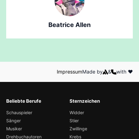
Beatrice Allen
Impressum
Made by
&
with ❤️
Beliebte Berufe
Sternzeichen
Schauspieler
Widder
Sänger
Stier
Musiker
Zwillinge
Drehbuchautoren
Krebs