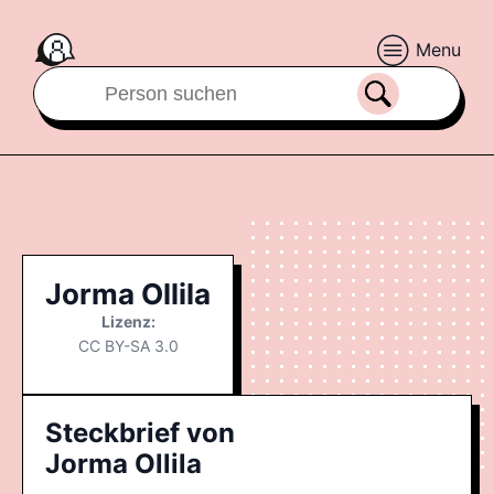
Menu
Jorma Ollila
Lizenz:
CC BY-SA 3.0
Steckbrief von
Jorma Ollila