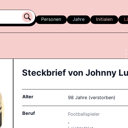
Personen
Jahre
Initialen
L
Steckbrief von
Johnny Lu
Alter
98 Jahre (verstorben)
Beruf
Footballspieler
,