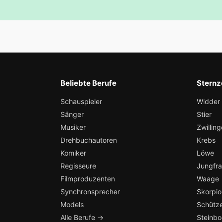
Beliebte Berufe
Sternz
Schauspieler
Widder
Sänger
Stier
Musiker
Zwilling
Drehbuchautoren
Krebs
Komiker
Löwe
Regisseure
Jungfr
Filmproduzenten
Waage
Synchronsprecher
Skorpio
Models
Schütz
Alle Berufe →
Steinb