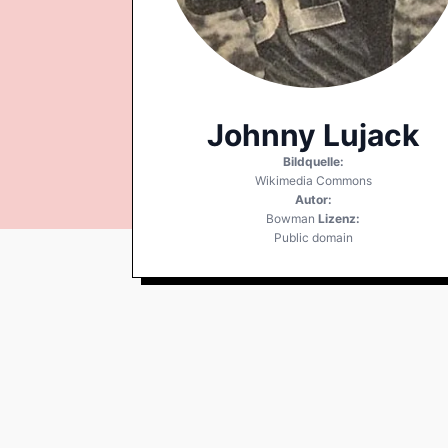
Johnny Lujack
Bildquelle:
Wikimedia Commons
Autor:
Bowman
Lizenz:
Public domain