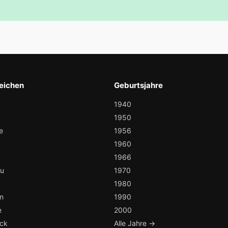
eichen
Geburtsjahre
1940
1950
e
1956
1960
1966
au
1970
1980
n
1990
e
2000
ock
Alle Jahre →